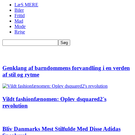
LæS MERE
Biler
Fritid
Mad
Mode
Rejse
Genklang af barndommens forvandling i en verden
af stil og rytme
Vildt fashionfænomen: Oplev dsquared2's
revolution
Bliv Danmarks Mest Stilfulde Med Disse Adidas