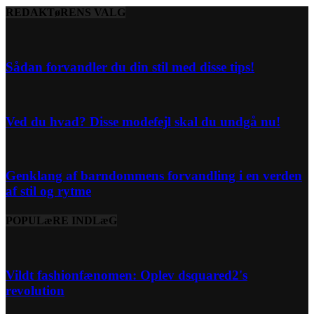
REDAKTøRENS VALG
Sådan forvandler du din stil med disse tips!
Ved du hvad? Disse modefejl skal du undgå nu!
Genklang af barndommens forvandling i en verden
af stil og rytme
POPULæRE INDLæG
Vildt fashionfænomen: Oplev dsquared2's
revolution