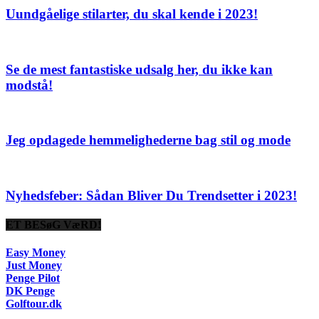
Uundgåelige stilarter, du skal kende i 2023!
Se de mest fantastiske udsalg her, du ikke kan
modstå!
Jeg opdagede hemmelighederne bag stil og mode
Nyhedsfeber: Sådan Bliver Du Trendsetter i 2023!
ET BESøG VæRD!
Easy Money
Just Money
Penge Pilot
DK Penge
Golftour.dk