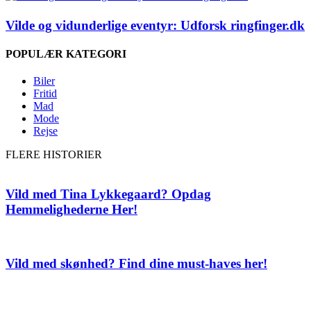
Vilde og vidunderlige eventyr: Udforsk ringfinger.dk
POPULÆR KATEGORI
Biler
Fritid
Mad
Mode
Rejse
FLERE HISTORIER
Vild med Tina Lykkegaard? Opdag
Hemmelighederne Her!
Vild med skønhed? Find dine must-haves her!