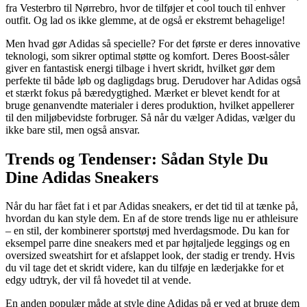
fra Vesterbro til Nørrebro, hvor de tilføjer et cool touch til enhver
outfit. Og lad os ikke glemme, at de også er ekstremt behagelige!
Men hvad gør Adidas så specielle? For det første er deres innovative
teknologi, som sikrer optimal støtte og komfort. Deres Boost-såler
giver en fantastisk energi tilbage i hvert skridt, hvilket gør dem
perfekte til både løb og dagligdags brug. Derudover har Adidas også
et stærkt fokus på bæredygtighed. Mærket er blevet kendt for at
bruge genanvendte materialer i deres produktion, hvilket appellerer
til den miljøbevidste forbruger. Så når du vælger Adidas, vælger du
ikke bare stil, men også ansvar.
Trends og Tendenser: Sådan Style Du
Dine Adidas Sneakers
Når du har fået fat i et par Adidas sneakers, er det tid til at tænke på,
hvordan du kan style dem. En af de store trends lige nu er athleisure
– en stil, der kombinerer sportstøj med hverdagsmode. Du kan for
eksempel parre dine sneakers med et par højtaljede leggings og en
oversized sweatshirt for et afslappet look, der stadig er trendy. Hvis
du vil tage det et skridt videre, kan du tilføje en læderjakke for et
edgy udtryk, der vil få hovedet til at vende.
En anden populær måde at style dine Adidas på er ved at bruge dem