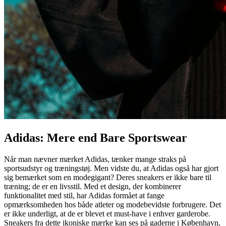
Adidas: Mere end Bare Sportswear
Når man nævner mærket Adidas, tænker mange straks på
sportsudstyr og træningstøj. Men vidste du, at Adidas også har gjort
sig bemærket som en modegigant? Deres sneakers er ikke bare til
træning; de er en livsstil. Med et design, der kombinerer
funktionalitet med stil, har Adidas formået at fange
opmærksomheden hos både atleter og modebevidste forbrugere. Det
er ikke underligt, at de er blevet et must-have i enhver garderobe.
Sneakers fra dette ikoniske mærke kan ses på gaderne i København,