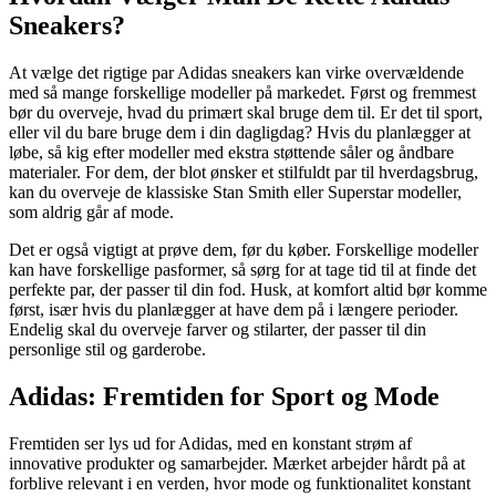
Sneakers?
At vælge det rigtige par Adidas sneakers kan virke overvældende
med så mange forskellige modeller på markedet. Først og fremmest
bør du overveje, hvad du primært skal bruge dem til. Er det til sport,
eller vil du bare bruge dem i din dagligdag? Hvis du planlægger at
løbe, så kig efter modeller med ekstra støttende såler og åndbare
materialer. For dem, der blot ønsker et stilfuldt par til hverdagsbrug,
kan du overveje de klassiske Stan Smith eller Superstar modeller,
som aldrig går af mode.
Det er også vigtigt at prøve dem, før du køber. Forskellige modeller
kan have forskellige pasformer, så sørg for at tage tid til at finde det
perfekte par, der passer til din fod. Husk, at komfort altid bør komme
først, især hvis du planlægger at have dem på i længere perioder.
Endelig skal du overveje farver og stilarter, der passer til din
personlige stil og garderobe.
Adidas: Fremtiden for Sport og Mode
Fremtiden ser lys ud for Adidas, med en konstant strøm af
innovative produkter og samarbejder. Mærket arbejder hårdt på at
forblive relevant i en verden, hvor mode og funktionalitet konstant