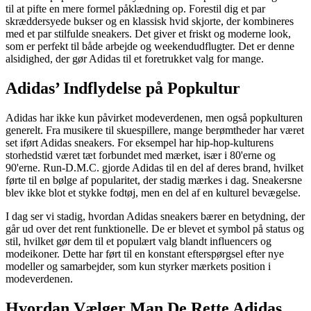
til at pifte en mere formel påklædning op. Forestil dig et par
skræddersyede bukser og en klassisk hvid skjorte, der kombineres
med et par stilfulde sneakers. Det giver et friskt og moderne look,
som er perfekt til både arbejde og weekendudflugter. Det er denne
alsidighed, der gør Adidas til et foretrukket valg for mange.
Adidas’ Indflydelse på Popkultur
Adidas har ikke kun påvirket modeverdenen, men også popkulturen
generelt. Fra musikere til skuespillere, mange berømtheder har været
set iført Adidas sneakers. For eksempel har hip-hop-kulturens
storhedstid været tæt forbundet med mærket, især i 80'erne og
90'erne. Run-D.M.C. gjorde Adidas til en del af deres brand, hvilket
førte til en bølge af popularitet, der stadig mærkes i dag. Sneakersne
blev ikke blot et stykke fodtøj, men en del af en kulturel bevægelse.
I dag ser vi stadig, hvordan Adidas sneakers bærer en betydning, der
går ud over det rent funktionelle. De er blevet et symbol på status og
stil, hvilket gør dem til et populært valg blandt influencers og
modeikoner. Dette har ført til en konstant efterspørgsel efter nye
modeller og samarbejder, som kun styrker mærkets position i
modeverdenen.
Hvordan Vælger Man De Rette Adidas