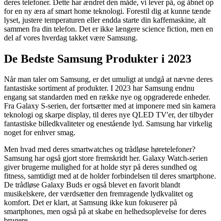
deres telefoner. Dette har ændret den måde, vi lever på, og åbnet op
for en ny æra af smart home teknologi. Forestil dig at kunne tænde
lyset, justere temperaturen eller endda starte din kaffemaskine, alt
sammen fra din telefon. Det er ikke længere science fiction, men en
del af vores hverdag takket være Samsung.
De Bedste Samsung Produkter i 2023
Når man taler om Samsung, er det umuligt at undgå at nævne deres
fantastiske sortiment af produkter. I 2023 har Samsung endnu
engang sat standarden med en række nye og opgraderede enheder.
Fra Galaxy S-serien, der fortsætter med at imponere med sin kamera
teknologi og skarpe display, til deres nye QLED TV'er, der tilbyder
fantastiske billedkvaliteter og enestående lyd. Samsung har virkelig
noget for enhver smag.
Men hvad med deres smartwatches og trådløse høretelefoner?
Samsung har også gjort store fremskridt her. Galaxy Watch-serien
giver brugerne mulighed for at holde styr på deres sundhed og
fitness, samtidigt med at de holder forbindelsen til deres smartphone.
De trådløse Galaxy Buds er også blevet en favorit blandt
musikelskere, der værdsætter den fremragende lydkvalitet og
komfort. Det er klart, at Samsung ikke kun fokuserer på
smartphones, men også på at skabe en helhedsoplevelse for deres
brugere.