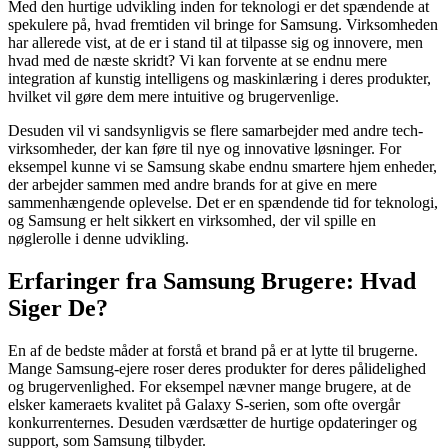
Med den hurtige udvikling inden for teknologi er det spændende at
spekulere på, hvad fremtiden vil bringe for Samsung. Virksomheden
har allerede vist, at de er i stand til at tilpasse sig og innovere, men
hvad med de næste skridt? Vi kan forvente at se endnu mere
integration af kunstig intelligens og maskinlæring i deres produkter,
hvilket vil gøre dem mere intuitive og brugervenlige.
Desuden vil vi sandsynligvis se flere samarbejder med andre tech-
virksomheder, der kan føre til nye og innovative løsninger. For
eksempel kunne vi se Samsung skabe endnu smartere hjem enheder,
der arbejder sammen med andre brands for at give en mere
sammenhængende oplevelse. Det er en spændende tid for teknologi,
og Samsung er helt sikkert en virksomhed, der vil spille en
nøglerolle i denne udvikling.
Erfaringer fra Samsung Brugere: Hvad
Siger De?
En af de bedste måder at forstå et brand på er at lytte til brugerne.
Mange Samsung-ejere roser deres produkter for deres pålidelighed
og brugervenlighed. For eksempel nævner mange brugere, at de
elsker kameraets kvalitet på Galaxy S-serien, som ofte overgår
konkurrenternes. Desuden værdsætter de hurtige opdateringer og
support, som Samsung tilbyder.