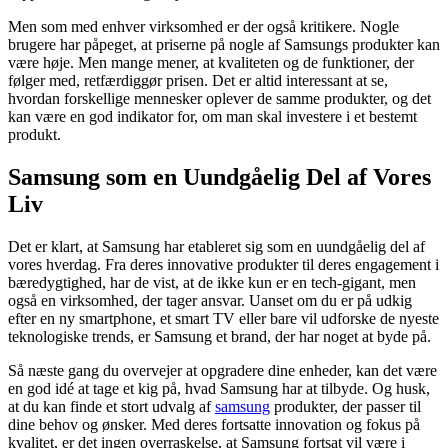
Men som med enhver virksomhed er der også kritikere. Nogle
brugere har påpeget, at priserne på nogle af Samsungs produkter kan
være høje. Men mange mener, at kvaliteten og de funktioner, der
følger med, retfærdiggør prisen. Det er altid interessant at se,
hvordan forskellige mennesker oplever de samme produkter, og det
kan være en god indikator for, om man skal investere i et bestemt
produkt.
Samsung som en Uundgåelig Del af Vores
Liv
Det er klart, at Samsung har etableret sig som en uundgåelig del af
vores hverdag. Fra deres innovative produkter til deres engagement i
bæredygtighed, har de vist, at de ikke kun er en tech-gigant, men
også en virksomhed, der tager ansvar. Uanset om du er på udkig
efter en ny smartphone, et smart TV eller bare vil udforske de nyeste
teknologiske trends, er Samsung et brand, der har noget at byde på.
Så næste gang du overvejer at opgradere dine enheder, kan det være
en god idé at tage et kig på, hvad Samsung har at tilbyde. Og husk,
at du kan finde et stort udvalg af
samsung
produkter, der passer til
dine behov og ønsker. Med deres fortsatte innovation og fokus på
kvalitet, er det ingen overraskelse, at Samsung fortsat vil være i